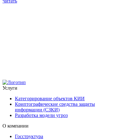
Читать
К
К
о
1
Ч
Услуги
Категорирование объектов КИИ
Криптографические средства защиты
информации (СЗКИ)
Разработка модели угроз
О компании
Госструктура